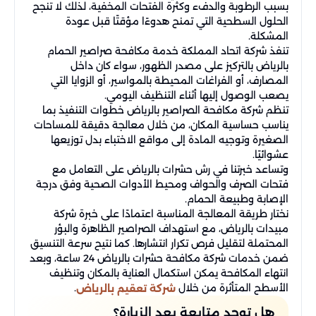
بسبب الرطوبة والدفء وكثرة الفتحات المخفية، لذلك لا تنجح
الحلول السطحية التي تمنح هدوءًا مؤقتًا قبل عودة
المشكلة.
تنفذ شركة اتحاد المملكة خدمة مكافحة صراصير الحمام
بالرياض بالتركيز على مصدر الظهور، سواء كان داخل
المصارف، أو الفراغات المحيطة بالمواسير، أو الزوايا التي
يصعب الوصول إليها أثناء التنظيف اليومي.
تنظم شركة مكافحة الصراصير بالرياض خطوات التنفيذ بما
يناسب حساسية المكان، من خلال معالجة دقيقة للمساحات
الصغيرة وتوجيه المادة إلى مواقع الاختباء بدل توزيعها
عشوائيًا.
وتساعد خبرتنا في رش حشرات بالرياض على التعامل مع
فتحات الصرف والحواف ومحيط الأدوات الصحية وفق درجة
الإصابة وطبيعة الحمام.
نختار طريقة المعالجة المناسبة اعتمادًا على خبرة شركة
مبيدات بالرياض، مع استهداف الصراصير الظاهرة والبؤر
المحتملة لتقليل فرص تكرار انتشارها. كما نتيح سرعة التنسيق
ضمن خدمات شركة مكافحة حشرات بالرياض 24 ساعة، وبعد
انتهاء المكافحة يمكن استكمال العناية بالمكان وتنظيف
الأسطح المتأثرة من خلال
.
شركة تعقيم بالرياض
هل توجد متابعة بعد الزيارة؟