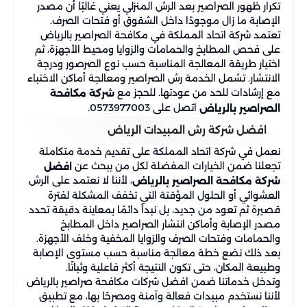
تكرار ظهور الصراصير بعد الرش المنزلي يعني غالبًا أن مصدر
الإصابة ما زال موجودًا داخل الشقوق أو فتحات الصرف.
تعتمد شركة اتحاد المملكة في مكافحة الصراصير بالرياض
على فحص المطابخ والحمامات والزوايا ومحيط الأجهزة، ثم
اختيار طريقة المعالجة المناسبة حسب نوع الصرصور ودرجة
الانتشار. تشمل الخدمة رش الصراصير ومعالجة أماكن الاختباء
مع إرشادات للحد من عودتها. للحجز مع
شركة مكافحة
اتصل على 0573977003.
الصراصير بالرياض
افضل شركة رش المبيدات الرياض
نعمل في شركة اتحاد المملكة على تقديم خدمة متكاملة
تجعلنا ضمن الخيارات المفضلة لكل من يبحث عن
افضل
، لأننا لا نعتمد على الرش
شركة مكافحة الصراصير بالرياض
العشوائي أو الحلول المؤقتة التي تخفف المشكلة لفترة
قصيرة ثم تعود من جديد، بل نبدأ دائمًا بمعاينة دقيقة تحدد
مصدر الإصابة وأماكن انتشار الصراصير داخل المطابخ
والحمامات وفتحات الصرف والزوايا المخفية وخلف الأجهزة.
بعد ذلك نضع خطة معالجة مناسبة حسب مستوى الإصابة
وطبيعة المكان، حتى تكون النتيجة أكثر فاعلية وثباتًا.
وتدخل خدماتنا ضمن افضل شركات مكافحة صراصير بالرياض
لأننا نستخدم مبيدات فعالة وآمنة ومصرحًا بها، مع تطبيق