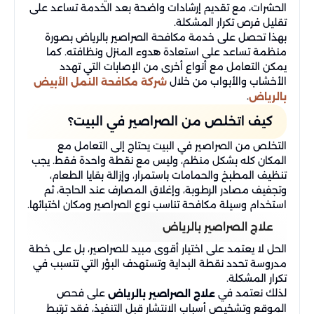
الحشرات، مع تقديم إرشادات واضحة بعد الخدمة تساعد على
تقليل فرص تكرار المشكلة.
بهذا تحصل على خدمة مكافحة الصراصير بالرياض بصورة
منظمة تساعد على استعادة هدوء المنزل ونظافته. كما
يمكن التعامل مع أنواع أخرى من الإصابات التي تهدد
الأخشاب والأبواب من خلال
شركة مكافحة النمل الأبيض
.
بالرياض
كيف اتخلص من الصراصير في البيت؟
التخلص من الصراصير في البيت يحتاج إلى التعامل مع
المكان كله بشكل منظم، وليس مع نقطة واحدة فقط. يجب
تنظيف المطبخ والحمامات باستمرار، وإزالة بقايا الطعام،
وتجفيف مصادر الرطوبة، وإغلاق المصارف عند الحاجة، ثم
استخدام وسيلة مكافحة تناسب نوع الصراصير ومكان اختبائها.
علاج الصراصير بالرياض
الحل لا يعتمد على اختيار أقوى مبيد للصراصير، بل على خطة
مدروسة تحدد نقطة البداية وتستهدف البؤر التي تتسبب في
تكرار المشكلة.
لذلك نعتمد في
على فحص
علاج الصراصير بالرياض
الموقع وتشخيص أسباب الانتشار قبل التنفيذ، فقد ترتبط