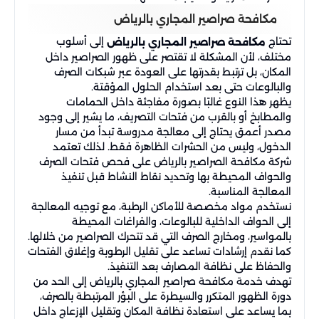
مكافحة صراصير المجاري بالرياض
تحتاج
إلى أسلوب
مكافحة صراصير المجاري بالرياض
مختلف، لأن المشكلة لا تقتصر على ظهور الصراصير داخل
المكان، بل ترتبط بقدرتها على العودة عبر شبكات الصرف
والبالوعات حتى بعد استخدام الحلول المؤقتة.
يظهر هذا النوع غالبًا بصورة مفاجئة داخل الحمامات
والمطابخ أو بالقرب من فتحات التصريف، ما يشير إلى وجود
مصدر أعمق يحتاج إلى معالجة مدروسة تبدأ من مسار
الدخول، وليس من الحشرات الظاهرة فقط. لذلك تعتمد
شركة مكافحة الصراصير بالرياض على فحص فتحات الصرف
والحواف المحيطة بها وتحديد نقاط النشاط قبل تنفيذ
المعالجة المناسبة.
نستخدم مواد مخصصة للأماكن الرطبة، مع توجيه المعالجة
إلى الحواف الداخلية للبالوعات، والفراغات المحيطة
بالمواسير، ومخارج الصرف التي قد تتحرك الصراصير من خلالها.
كما نقدم إرشادات تساعد على تقليل الرطوبة وإغلاق الفتحات
والحفاظ على نظافة المصارف بعد التنفيذ.
تهدف خدمة مكافحة صراصير المجاري بالرياض إلى الحد من
دورة الظهور المتكرر والسيطرة على البؤر المرتبطة بالصرف،
بما يساعد على استعادة نظافة المكان وتقليل الإزعاج داخل