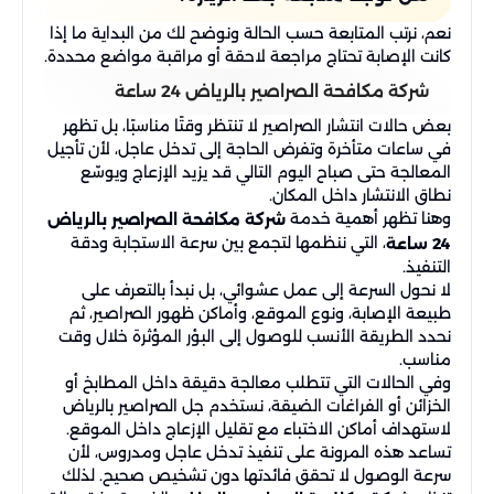
نعم، نرتب المتابعة حسب الحالة ونوضح لك من البداية ما إذا
كانت الإصابة تحتاج مراجعة لاحقة أو مراقبة مواضع محددة.
شركة مكافحة الصراصير بالرياض 24 ساعة
بعض حالات انتشار الصراصير لا تنتظر وقتًا مناسبًا، بل تظهر
في ساعات متأخرة وتفرض الحاجة إلى تدخل عاجل، لأن تأجيل
المعالجة حتى صباح اليوم التالي قد يزيد الإزعاج ويوسّع
نطاق الانتشار داخل المكان.
وهنا تظهر أهمية خدمة
شركة مكافحة الصراصير بالرياض
، التي ننظمها لتجمع بين سرعة الاستجابة ودقة
24 ساعة
التنفيذ.
لا نحول السرعة إلى عمل عشوائي، بل نبدأ بالتعرف على
طبيعة الإصابة، ونوع الموقع، وأماكن ظهور الصراصير، ثم
نحدد الطريقة الأنسب للوصول إلى البؤر المؤثرة خلال وقت
مناسب.
وفي الحالات التي تتطلب معالجة دقيقة داخل المطابخ أو
الخزائن أو الفراغات الضيقة، نستخدم جل الصراصير بالرياض
لاستهداف أماكن الاختباء مع تقليل الإزعاج داخل الموقع.
تساعد هذه المرونة على تنفيذ تدخل عاجل ومدروس، لأن
سرعة الوصول لا تحقق فائدتها دون تشخيص صحيح. لذلك