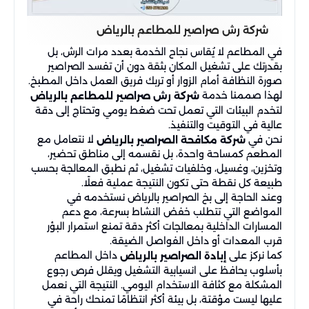
شركة رش صراصير للمطاعم بالرياض
في المطاعم لا يُقاس نجاح الخدمة بعدد مرات الرش، بل
بقدرتك على تشغيل المكان بثقة دون أن تفسد الصراصير
صورة النظافة أمام الزوار أو تربك فريق العمل داخل المطبخ.
لهذا صممنا خدمة
شركة رش صراصير للمطاعم بالرياض
لتخدم البيئات التي تعمل تحت ضغط يومي وتحتاج إلى دقة
عالية في التوقيت والتنفيذ.
نحن في
لا نتعامل مع
شركة مكافحة الصراصير بالرياض
المطعم كمساحة واحدة، بل نقسمه إلى مناطق تحضير،
وتخزين، وغسيل، وخلفيات تشغيل، ثم نطبق المعالجة بحسب
طبيعة كل نقطة حتى تكون النتيجة عملية فعلًا.
وعند الحاجة إلى بخ الصراصير بالرياض نستخدمه في
المواضع التي تتطلب خفض النشاط بسرعة، مع دعم
المسارات الداخلية بمعالجات أكثر دقة تمنع استمرار البؤر
قرب المعدات أو داخل الفواصل الضيقة.
كما نركز على
داخل المطاعم
إبادة الصراصير بالرياض
بأسلوب يحافظ على انسيابية التشغيل ويقلل فرص رجوع
المشكلة مع كثافة الاستخدام اليومي. النتيجة التي نعمل
عليها ليست مؤقتة، بل بيئة أكثر انتظامًا تمنحك راحة في