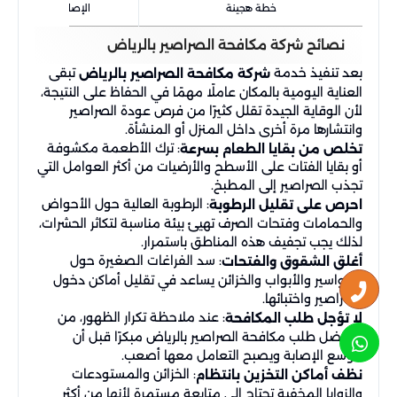
خطة هجينة
الإصابات المتوسطة و
نصائح شركة مكافحة الصراصير بالرياض
بعد تنفيذ خدمة
تبقى
شركة مكافحة الصراصير بالرياض
العناية اليومية بالمكان عاملًا مهمًا في الحفاظ على النتيجة،
لأن الوقاية الجيدة تقلل كثيرًا من فرص عودة الصراصير
وانتشارها مرة أخرى داخل المنزل أو المنشأة.
: ترك الأطعمة مكشوفة
تخلص من بقايا الطعام بسرعة
أو بقايا الفتات على الأسطح والأرضيات من أكثر العوامل التي
تجذب الصراصير إلى المطبخ.
: الرطوبة العالية حول الأحواض
احرص على تقليل الرطوبة
والحمامات وفتحات الصرف تهيئ بيئة مناسبة لتكاثر الحشرات،
لذلك يجب تجفيف هذه المناطق باستمرار.
: سد الفراغات الصغيرة حول
أغلق الشقوق والفتحات
المواسير والأبواب والخزائن يساعد في تقليل أماكن دخول
الصراصير واختبائها.
: عند ملاحظة تكرار الظهور، من
لا تؤجل طلب المكافحة
الأفضل طلب مكافحة الصراصير بالرياض مبكرًا قبل أن
تتوسع الإصابة ويصبح التعامل معها أصعب.
: الخزائن والمستودعات
نظف أماكن التخزين بانتظام
والزوايا المخفية تحتاج إلى متابعة مستمرة لأنها من أكثر