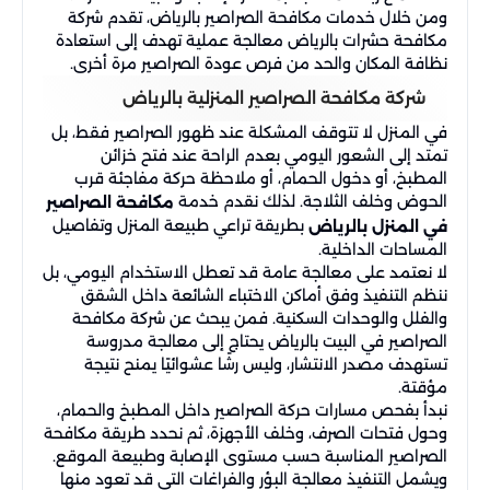
ومن خلال خدمات مكافحة الصراصير بالرياض، تقدم شركة
مكافحة حشرات بالرياض معالجة عملية تهدف إلى استعادة
نظافة المكان والحد من فرص عودة الصراصير مرة أخرى.
شركة مكافحة الصراصير المنزلية بالرياض
في المنزل لا تتوقف المشكلة عند ظهور الصراصير فقط، بل
تمتد إلى الشعور اليومي بعدم الراحة عند فتح خزائن
المطبخ، أو دخول الحمام، أو ملاحظة حركة مفاجئة قرب
الحوض وخلف الثلاجة. لذلك نقدم خدمة
مكافحة الصراصير
بطريقة تراعي طبيعة المنزل وتفاصيل
في المنزل​ بالرياض
المساحات الداخلية.
لا نعتمد على معالجة عامة قد تعطل الاستخدام اليومي، بل
ننظم التنفيذ وفق أماكن الاختباء الشائعة داخل الشقق
والفلل والوحدات السكنية. فمن يبحث عن شركة مكافحة
الصراصير في البيت بالرياض يحتاج إلى معالجة مدروسة
تستهدف مصدر الانتشار، وليس رشًا عشوائيًا يمنح نتيجة
مؤقتة.
نبدأ بفحص مسارات حركة الصراصير داخل المطبخ والحمام،
وحول فتحات الصرف، وخلف الأجهزة، ثم نحدد طريقة مكافحة
الصراصير المناسبة حسب مستوى الإصابة وطبيعة الموقع.
ويشمل التنفيذ معالجة البؤر والفراغات التي قد تعود منها