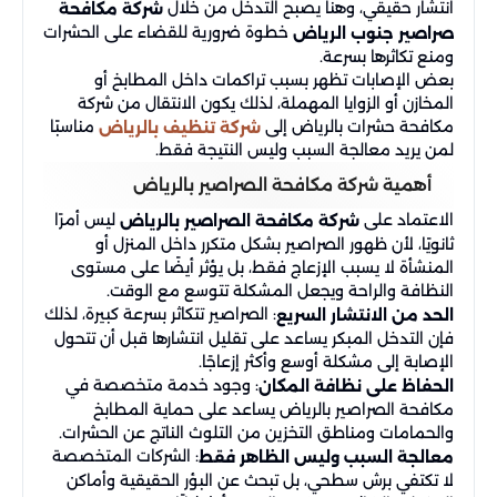
انتشار حقيقي، وهنا يصبح التدخل من خلال
شركة مكافحة
خطوة ضرورية للقضاء على الحشرات
صراصير جنوب الرياض
ومنع تكاثرها بسرعة.
بعض الإصابات تظهر بسبب تراكمات داخل المطابخ أو
المخازن أو الزوايا المهملة، لذلك يكون الانتقال من شركة
مكافحة حشرات بالرياض إلى
مناسبًا
شركة تنظيف بالرياض
لمن يريد معالجة السبب وليس النتيجة فقط.
أهمية شركة مكافحة الصراصير بالرياض
الاعتماد على
ليس أمرًا
شركة مكافحة الصراصير بالرياض
ثانويًا، لأن ظهور الصراصير بشكل متكرر داخل المنزل أو
المنشأة لا يسبب الإزعاج فقط، بل يؤثر أيضًا على مستوى
النظافة والراحة ويجعل المشكلة تتوسع مع الوقت.
: الصراصير تتكاثر بسرعة كبيرة، لذلك
الحد من الانتشار السريع
فإن التدخل المبكر يساعد على تقليل انتشارها قبل أن تتحول
الإصابة إلى مشكلة أوسع وأكثر إزعاجًا.
: وجود خدمة متخصصة في
الحفاظ على نظافة المكان
مكافحة الصراصير بالرياض يساعد على حماية المطابخ
والحمامات ومناطق التخزين من التلوث الناتج عن الحشرات.
: الشركات المتخصصة
معالجة السبب وليس الظاهر فقط
لا تكتفي برش سطحي، بل تبحث عن البؤر الحقيقية وأماكن