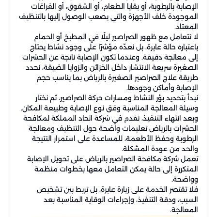
الإصابة بالرطوبة، أو بقايا الطعام، أو الشقوق، أو الفراغات
الموجودة خلف الأجهزة والتي يصعب الوصول إليها بالتنظيف
المعتاد.
لا نتعامل مع ظهور الصراصير ليلًا في المطبخ أو الحمام
باعتباره حالة عابرة، بل نعدّه مؤشرًا على وجود نشاط يحتاج
إلى معالجة دقيقة. وعندما تكون الإصابة ناتجة عن الحشرات
الصغيرة سريعة الانتشار داخل الخزائن والزوايا الضيقة، نحدد
طريقة علاج الصراصير الصغيرة بالرياض بما يناسب حجم
الإصابة وأماكن وجودها.
نبدأ بتحديد بؤر النشاط ومسارات حركة الصراصير، ثم نختار
وسيلة المعالجة المناسبة وفق نوع الإصابة وطبيعة المكان.
وبعد انتهاء التنفيذ، نقدم في شركة اتحاد المملكة لمكافحة
الحشرات بالرياض تعليمات واضحة حول التنظيف ومعالجة
الرطوبة وحفظ الأطعمة، للمساعدة على استمرار النتيجة
والحد من عودة المشكلة.
تعمل شركة مكافحة الصراصير بالرياض على تحويل الإصابة
المتكررة إلى حالة يمكن التعامل معها بخطوات منظمة
وواضحة.
فلا تقتصر الخدمة على زيارة عابرة، بل تربط بين تشخيص
السبب، ودقة التنفيذ، وإجراءات الوقاية المناسبة بعد
المعالجة.