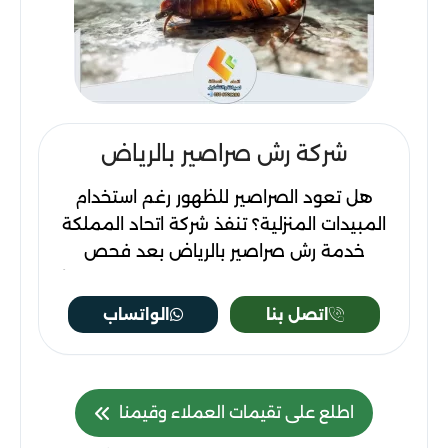
شركة رش صراصير بالرياض
هل تعود الصراصير للظهور رغم استخدام
المبيدات المنزلية؟ تنفذ شركة اتحاد المملكة
خدمة رش صراصير بالرياض بعد فحص
المطابخ والحمامات وفتحات الصرف لتحديد بؤر
الإصابة. تشمل المعالجة الشقوق والزوايا
اتصل بنا
الواتساب
ومحيط الأجهزة باستخدام أسلوب يناسب نوع
الصراصير ودرجة انتشارها. للحجز مع شركة
مكافحة الصراصير بالرياض اتصل على
0573977003.
اطلع على تقيمات العملاء وقيمنا