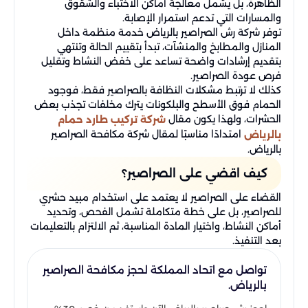
الظاهرة، بل يشمل معالجة أماكن الاختباء والشقوق
والمسارات التي تدعم استمرار الإصابة.
توفر شركة رش الصراصير بالرياض خدمة منظمة داخل
المنازل والمطابخ والمنشآت، تبدأ بتقييم الحالة وتنتهي
بتقديم إرشادات واضحة تساعد على خفض النشاط وتقليل
فرص عودة الصراصير.
كذلك لا ترتبط مشكلات النظافة بالصراصير فقط، فوجود
الحمام فوق الأسطح والبلكونات يترك مخلفات تجذب بعض
الحشرات، ولهذا يكون مقال
شركة تركيب طارد حمام
امتدادًا مناسبًا لمقال شركة مكافحة الصراصير
بالرياض
بالرياض.
كيف اقضي على الصراصير؟
القضاء على الصراصير لا يعتمد على استخدام مبيد حشري
للصراصير​، بل على خطة متكاملة تشمل الفحص، وتحديد
أماكن النشاط، واختيار المادة المناسبة، ثم الالتزام بالتعليمات
بعد التنفيذ.
تواصل مع اتحاد المملكة لحجز مكافحة الصراصير
بالرياض.