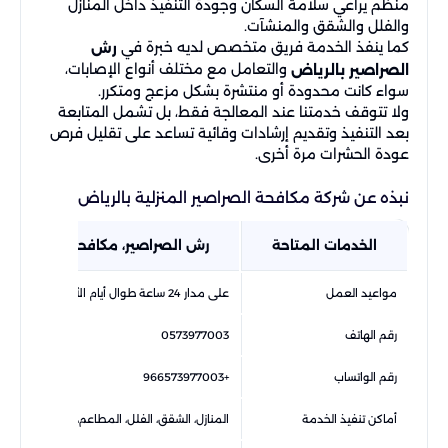
منظم يراعي سلامة السكان وجودة التنفيذ داخل المنازل
والفلل والشقق والمنشآت.
كما ينفذ الخدمة فريق متخصص لديه خبرة في
رش
والتعامل مع مختلف أنواع الإصابات،
الصراصير بالرياض
سواء كانت محدودة أو منتشرة بشكل مزعج ومتكرر.
ولا تتوقف خدمتنا عند المعالجة فقط، بل تشمل المتابعة
بعد التنفيذ وتقديم إرشادات وقائية تساعد على تقليل فرص
عودة الحشرات مرة أخرى.
نبذه عن شركة مكافحة الصراصير المنزلية بالرياض
الخدمات المتاحة
رش الصراصير، مكافحة الصراصير ال
مواعيد العمل
على مدار 24 ساعة طوال أيام الأسبوع
رقم الهاتف
0573977003
رقم الواتساب
+966573977003
أماكن تنفيذ الخدمة
المنازل، الشقق، الفلل، المطاعم، المطابخ، المكات