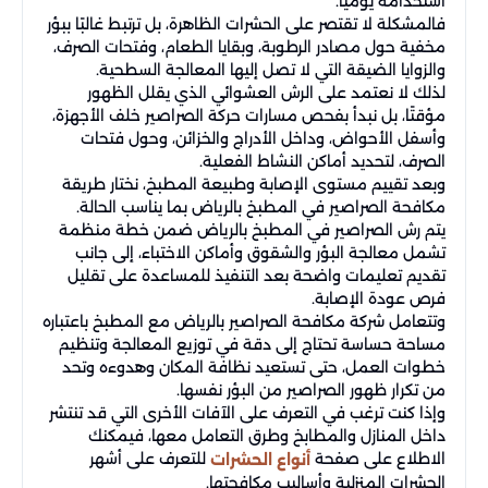
استخدامه يوميًا.
فالمشكلة لا تقتصر على الحشرات الظاهرة، بل ترتبط غالبًا ببؤر
مخفية حول مصادر الرطوبة، وبقايا الطعام، وفتحات الصرف،
والزوايا الضيقة التي لا تصل إليها المعالجة السطحية.
لذلك لا نعتمد على الرش العشوائي الذي يقلل الظهور
مؤقتًا، بل نبدأ بفحص مسارات حركة الصراصير خلف الأجهزة،
وأسفل الأحواض، وداخل الأدراج والخزائن، وحول فتحات
الصرف، لتحديد أماكن النشاط الفعلية.
وبعد تقييم مستوى الإصابة وطبيعة المطبخ، نختار طريقة
مكافحة الصراصير في المطبخ بالرياض بما يناسب الحالة.
يتم رش الصراصير في المطبخ بالرياض ضمن خطة منظمة
تشمل معالجة البؤر والشقوق وأماكن الاختباء، إلى جانب
تقديم تعليمات واضحة بعد التنفيذ للمساعدة على تقليل
فرص عودة الإصابة.
وتتعامل شركة مكافحة الصراصير بالرياض مع المطبخ باعتباره
مساحة حساسة تحتاج إلى دقة في توزيع المعالجة وتنظيم
خطوات العمل، حتى تستعيد نظافة المكان وهدوءه وتحد
من تكرار ظهور الصراصير من البؤر نفسها.
وإذا كنت ترغب في التعرف على الآفات الأخرى التي قد تنتشر
داخل المنازل والمطابخ وطرق التعامل معها، فيمكنك
الاطلاع على صفحة
للتعرف على أشهر
أنواع الحشرات
الحشرات المنزلية وأساليب مكافحتها.