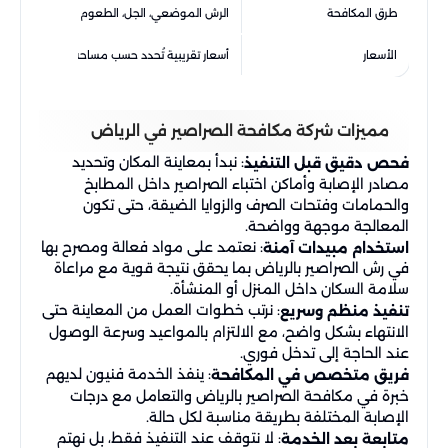
طرق المكافحة
الرش الموضعي، الجل، الطعوم ومعالجة الشقوق
الأسعار
أسعار تقريبية تُحدد حسب مساحة المكان ونوع الص
مميزات شركة مكافحة الصراصير في الرياض
: نبدأ بمعاينة المكان وتحديد
فحص دقيق قبل التنفيذ
مصادر الإصابة وأماكن اختباء الصراصير داخل المطابخ
والحمامات وفتحات الصرف والزوايا الضيقة، حتى تكون
المعالجة موجهة وواضحة.
: نعتمد على مواد فعالة ومصرح بها
استخدام مبيدات آمنة
في رش الصراصير بالرياض بما يحقق نتيجة قوية مع مراعاة
سلامة السكان داخل المنزل أو المنشأة.
: نرتب خطوات العمل من المعاينة حتى
تنفيذ منظم وسريع
الانتهاء بشكل واضح، مع الالتزام بالمواعيد وسرعة الوصول
عند الحاجة إلى تدخل فوري.
: ينفذ الخدمة فنيون لديهم
فريق متخصص في المكافحة
خبرة في مكافحة الصراصير بالرياض والتعامل مع درجات
الإصابة المختلفة بطريقة مناسبة لكل حالة.
: لا نتوقف عند التنفيذ فقط، بل نهتم
متابعة بعد الخدمة