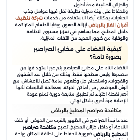
والخزائن الخشبية مدة أطول.
وللحفاظ على بيئة منزلية نظيفة تقل فيها عوامل جذب
الحشرات، يمكنك أيضًا الاستفادة من خدمات
شركة تنظيف
لإزالة الدهون وبقايا الطعام المتراكمة
أفران الغاز بالرياض
داخل المطبخ، مما يساهم في تعزيز مستوى النظافة
والوقاية من ظهور العديد من الآفات المنزلية.
كيفية القضاء على مخابئ الصراصير
بصورة تامة​؟
القضاء التام على مخابئ الصراصير يتم عبر استهدافها من
مصدرها وليس سطحها فقط، وذلك من خلال سد الشقوق
والفجوات، واستخدام جل وطُعوم سامة تصل للأعشاش، مع
الرش الموضعي في أماكن الحركة، ومعالجة البالوعات لأنها
أهم نقطة اختباء، ثم تطبيق متابعة دورية تمنع عودة
الإصابة مرة أخرى بشكل نهائي.
مكافحة صراصير المطبخ بالرياض
عندما تبدأ الصراصير في الظهور بالقرب من الحوض، أو خلف
الثلاجة، أو داخل خزائن المطبخ، تصبح
مكافحة صراصير
ضرورية للحفاظ على نظافة المكان وراحة
المطبخ بالرياض