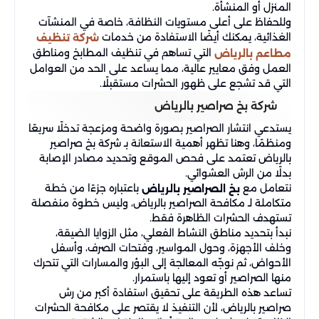
المنزل أو المنشأة.
وللحفاظ على أعلى مستويات النظافة، خاصة في المنشآت
الغذائية، يمكنك أيضًا الاستفادة من خدمات
شركة تنظيف
التي تساهم في تنظيف المطابخ ومناطق
مطاعم بالرياض
العمل وفق معايير عالية، مما يساعد على الحد من العوامل
التي قد تشجع على ظهور الحشرات مستقبلًا.
شركة بخ صراصير بالرياض
يستدعي انتشار الصراصير بصورة واضحة ومزعجة تدخلًا سريعًا
ومنظمًا، وهنا تظهر أهمية الاستعانة بـ شركة بخ صراصير
بالرياض تعتمد على فحص الموقع وتحديد مصادر الإصابة
بدلًا من الرش العشوائي.
نتعامل مع
باعتباره جزءًا من خطة
بخ الصراصير بالرياض
متكاملة لـ مكافحة الصراصير بالرياض، وليس خطوة منفصلة
تستهدف الحشرات الظاهرة فقط.
نبدأ بتحديد مناطق النشاط الفعلي، مثل الزوايا الضيقة،
وخلف الأجهزة، وحول المواسير، وفتحات الصرف، وأسفل
الأحواض، ثم نوجّه المعالجة إلى البؤر والمسارات التي تتحرك
منها الصراصير أو تعود إليها باستمرار.
تساعد هذه الطريقة على تحقيق استفادة أكبر من رش
صراصير بالرياض، لأن التنفيذ لا يقتصر على مكافحة الحشرات