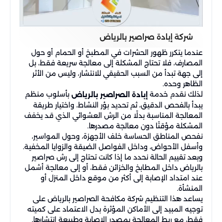
شركة إبادة صراصير بالرياض
عندما يتكرر ظهور الحشرات في المطبخ أو الحمام أو حول
المصارف، فلا تحتاج المشكلة إلى معالجة سريعة فقط، بل
إلى جهة تبدأ من السبب الحقيقي للانتشار، وليس من الأثر
الظاهر وحده.
لذلك نقدم خدمة
بأسلوب منظم
إبادة الصراصير بالرياض
يبدأ بالفحص الدقيق، ثم تحديد بؤر النشاط، واختيار طريقة
المعالجة المناسبة بدلًا من الرش العشوائي الذي قد يخفف
المشكلة مؤقتًا دون معالجة مصدرها.
نفحص المناطق الحساسة خلف الأجهزة، وحول المواسير،
وأسفل الأحواض، وداخل الفواصل الضيقة والزوايا المخفية.
وبعد تقييم الحالة نحدد ما إذا كانت تحتاج إلى رش صراصير
بالرياض داخل المطابخ والخزائن فقط، أو إلى معالجة أشمل
عند امتداد الإصابة إلى أكثر من موقع داخل المنزل أو
المنشأة.
يساعد هذا التنظيم شركة مكافحة الصراصير بالرياض على
توجيه المبيد إلى الأماكن المؤثرة بدل الاعتماد على كميته
فقط، مع ربط المعالجة بمصدر الإصابة وطبيعة انتشارها.