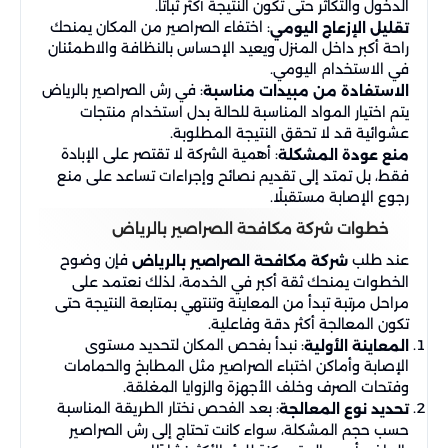
الدخول والتكاثر حتى تكون النتيجة أكثر ثباتًا.
: اختفاء الصراصير من المكان يمنحك
تقليل الإزعاج اليومي
راحة أكبر داخل المنزل ويعيد الإحساس بالنظافة والاطمئنان
في الاستخدام اليومي.
: في رش الصراصير بالرياض
الاستفادة من مبيدات مناسبة
يتم اختيار المواد المناسبة للحالة بدل استخدام منتجات
عشوائية قد لا تحقق النتيجة المطلوبة.
: أهمية الشركة لا تقتصر على الإبادة
منع عودة المشكلة
فقط، بل تمتد إلى تقديم نصائح وإجراءات تساعد على منع
رجوع الإصابة مستقبلًا.
خطوات شركة مكافحة الصراصير بالرياض
عند طلب
فإن وضوح
شركة مكافحة الصراصير بالرياض
الخطوات يمنحك ثقة أكبر في الخدمة، لذلك نعتمد على
مراحل مرتبة تبدأ من المعاينة وتنتهي بمتابعة النتيجة حتى
تكون المعالجة أكثر دقة وفاعلية.
: نبدأ بفحص المكان لتحديد مستوى
المعاينة الأولية
الإصابة وأماكن اختباء الصراصير مثل المطابخ والحمامات
وفتحات الصرف وخلف الأجهزة والزوايا المغلقة.
: بعد الفحص نختار الطريقة المناسبة
تحديد نوع المعالجة
حسب حجم المشكلة، سواء كانت تحتاج إلى رش الصراصير