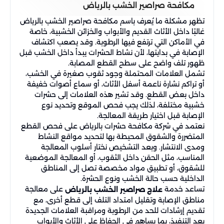
مكافحة صراصير الخشب بالرياض
تظهر مشكلة ما يُعرف باسم مكافحة صراصير الخشب بالرياض
غالبًا داخل الأثاث القديم والأبواب والخزائن الخشبية، خاصة
في الأماكن التي ترتفع فيها الرطوبة. وقد يصعب اكتشاف
الإصابة في بدايتها، لأن نشاط الحشرات يبدأ داخل الخشب قبل
ظهور تلف واضح على سطح القطع المصابة.
تشمل العلامات المحتملة وجود ثقوب صغيرة في الخشب،
أو تراكم نشارة ناعمة أسفل الأثاث، أو سماع أصوات خفيفة
داخل بعض القطع. وقد تشير هذه العلامات إلى حشرات
خشبية مختلفة، لذلك يجب فحص الموقع وتحديد نوع
الإصابة قبل اختيار طريقة المعالجة.
نعتمد في شركة مكافحة حشرات بالرياض على فحص القطع
المتضررة والشقوق المحيطة بها لتحديد مواقع النشاط
ومدى الانتشار. وبعد التشخيص نختار أسلوب المعالجة
المناسب، مثل الحقن داخل الثقوب، أو المعالجة الموضعية
للشقوق، أو تطبيق مواد مخصصة تصل إلى المناطق
الداخلية حسب حالة الخشب ونوع الحشرة.
تساعد خدمة
على معالجة
علاج صراصير الخشب بالرياض
مناطق الإصابة وتقليل امتداد التلف إلى قطع أخرى، مع
تقديم إرشادات للحد من الرطوبة ومراقبة العلامات الجديدة
بعد التنفيذ، بما يساهم في الحفاظ على الأثاث والأبواب