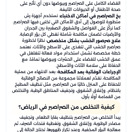
القضاء الكامل على الصراصير وبيوضها دون أي تأثير على
صحة الأطفال أو الحيوانات الأليفة.
: نستخدم أجهزة رش
بخ الصراصير في أماكن الاختباء
متطورة للوصول إلى أدق الأماكن التي تختبئ فيها الصراصير.
كما نركّز على الفواصل والشقوق الصغيرة بين الجدران
والأرضيات لضمان مكافحة شاملة تغطي كل بؤر الإصابة.
: نظرًا لخطورة
علاج صرصور الخشب بشكل متخصص
صراصير الخشب التي تتغذى على الأسطح والأثاث، نعتمد
خطة مخصصة تشمل استخدام مواد فعالة تتغلغل في
عمق الخشب للقضاء على الحشرات وبيوضها تمامًا، مع
الحفاظ على سلامة الأثاث والأسطح.
: بعد الانتهاء من عملية
الإجراءات الوقائية بعد المكافحة
المكافحة، نقدّم لعملائنا مجموعة من النصائح الوقائية
للحفاظ على المنزل خاليًا من الصراصير، مثل تنظيف المطبخ
بانتظام، وإغلاق الشقوق، وتجفيف المناطق الرطبة، والتخلص
من القمامة أولًا بأول.
كيفية التخلص من الصراصير في الرياض؟
يبدأ التخلص من الصراصير بتنظيف بقايا الطعام، وتجفيف
مصادر الرطوبة، وإغلاق الشقوق، وتغطية فتحات الصرف، ثم
معالجة البؤر المخفية. وعند تكرار ظهورها، تحتاج الحالة إلى