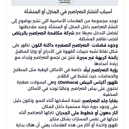
أسباب أنتشار الصراصير في المنزل أو المنشأة
توجد مجموعة من العلامات الأساسية التي تشير بوضوح إلى
انتشار الصراصير داخل المنزل أو المنشأة، وعند ملاحظتها
يُفضل التدخل سريعًا عبر
شركة مكافحة الصراصير بالرياض
لتجنب تفاقم المشكلة:
: تظهر على
وجود فضلات الصراصير الصغيره داكنة اللون
شكل نقاط تشبه حبيبات القهوة في الأدراج أو زوايا المطبخ.
: تنتج عن تجمع الصراصير وتزداد مع
رائحة كريهة غير مبررة
زيادة أعدادها.
: خاصة في الأماكن الرطبة مثل المطابخ
رؤية الصراصير ليلًا
والحمامات، حيث تنشط في الظلام.
: وهي كبسولات صغيرة
ظهور أكياس البيض (Ootheca)
تحتوي على بيض الصراصير، وغالبًا توجد في الأماكن
المخفية.
: نتيجة انسلاخها أثناء النمو، وتكون دليل
بقايا جلد الصراصير
على وجود دورة حياة مستمرة داخل المكان.
: تتركها الصراصير أثناء
آثار دهون أو خطوط على الجدران
تحركها في نفس المسارات بشكل متكرر.
ظهور واحدة أو أكثر من هذه العلامات يعني أن هناك بداية